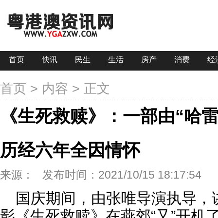
首页
快讯
民生
生活
房产
消费
经
首页
>
内容
> 正文
《生死救赎》：一部由“哈雷
历经六年全因情怀
来源：
发布时间：2021/10/15 18:17:54
国庆期间，由张唯导演执导，
影《生死救赎》在燕郊“又”开机