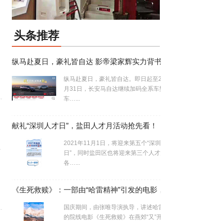
头条推荐
纵马赴夏日，豪礼皆自达 影帝梁家辉实力背书EZ-60马年版上市 EZ-6超级置换季开启
纵马赴夏日，豪礼皆自达。即日起至2026年5
月31日，长安马自达继续加码全系车型购
车…...
献礼“深圳人才日”，盐田人才月活动抢先看！
2021年11月1日，将迎来第五个“深圳人才
开
日”，同时盐田区也将迎来第三个人才月。
各…...
《生死救赎》：一部由“哈雷精神”引发的电影，历经六年全因情怀
国庆期间，由张唯导演执导，讲述哈雷兄弟情
的院线电影《生死救赎》在燕郊“又”开…...