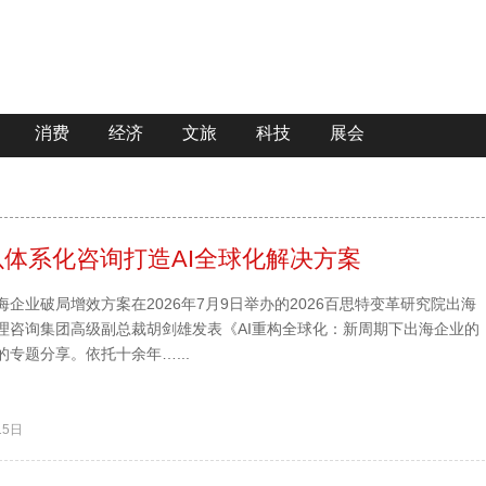
消费
经济
文旅
科技
展会
体系化咨询打造AI全球化解决方案
企业破局增效方案在2026年7月9日举办的2026百思特变革研究院出海
理咨询集团高级副总裁胡剑雄发表《AI重构全球化：新周期下出海企业的
专题分享。依托十余年…...
15日