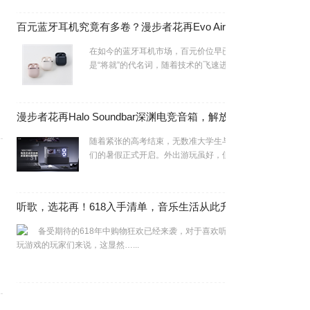
百元蓝牙耳机究竟有多卷？漫步者花再Evo Air让基本款不再“基本”！
在如今的蓝牙耳机市场，百元价位早已不再
是“将就”的代名词，随着技术的飞速进步…...
漫步者花再Halo Soundbar深渊电竞音箱，解放双耳的暑假开黑神器！
随着紧张的高考结束，无数准大学生与大学生
们的暑假正式开启。外出游玩虽好，但在…...
听歌，选花再！618入手清单，音乐生活从此升级
备受期待的618年中购物狂欢已经来袭，对于喜欢听音乐、
玩游戏的玩家们来说，这显然…...