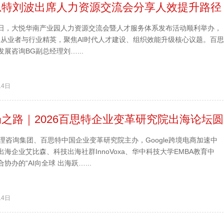
思特刘波出席人力资源交流会分享人效提升路径
28日，大悦华南产业园人力资源交流会暨人才服务体系发布活动顺利举办，
R从业者与行业精英，聚焦AI时代人才建设、组织效能升级核心议题。百思
展咨询BG副总经理刘…...
14日
之路｜2026百思特企业变革研究院出海论坛圆
理咨询集团、百思特中国企业变革研究院主办，Google跨境电商加速中
海企业艾比森、科技出海社群InnoVoxa、华中科技大学EMBA教育中
办的“AI向全球 出海跃…...
14日