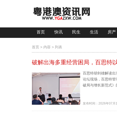
首页
快讯
民生
生活
房产
首页
>
内容
> 列表
破解出海多重经营困局，百思特以
百思特胡剑雄解读出海
论坛现场，百思特管
破局与增长新范式》的
发布时间：2026年07月