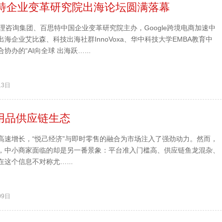
百思特企业变革研究院出海论坛圆满落幕
理咨询集团、百思特中国企业变革研究院主办，Google跨境电商加速中
海企业艾比森、科技出海社群InnoVoxa、华中科技大学EMBA教育中
办的“AI向全球 出海跃…...
13日
用品供应链生态
高速增长，“悦己经济”与即时零售的融合为市场注入了强劲动力。然而，
，中小商家面临的却是另一番景象：平台准入门槛高、供应链鱼龙混杂、
这个信息不对称尤…...
09日